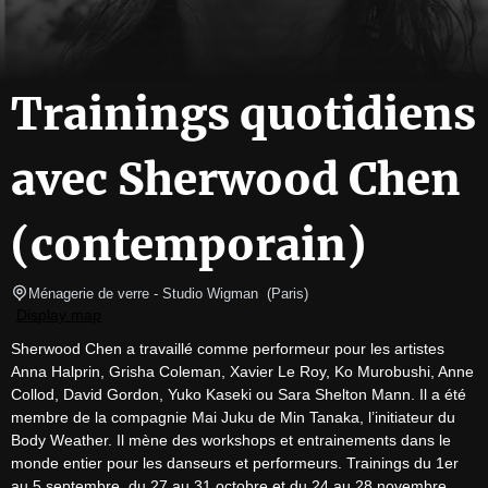
Trainings quotidiens
avec Sherwood Chen
(contemporain)
Ménagerie de verre
- Studio Wigman  
(
Paris
)
Display map
Sherwood Chen a travaillé comme performeur pour les artistes 
Anna Halprin, Grisha Coleman, Xavier Le Roy, Ko Murobushi, Anne 
Collod, David Gordon, Yuko Kaseki ou Sara Shelton Mann. Il a été 
membre de la compagnie Mai Juku de Min Tanaka, l’initiateur du 
Body Weather. Il mène des workshops et entrainements dans le 
monde entier pour les danseurs et performeurs. Trainings du 1er 
au 5 septembre, du 27 au 31 octobre et du 24 au 28 novembre