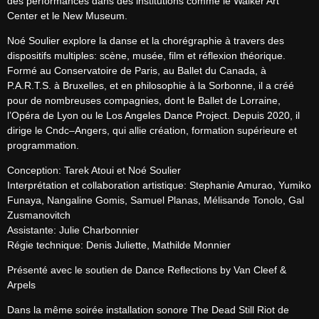
des performances dans des institutions comme le Walker Art 
Center et le New Museum.
Noé Soulier explore la danse et la chorégraphie à travers des 
dispositifs multiples: scène, musée, film et réflexion théorique. 
Formé au Conservatoire de Paris, au Ballet du Canada, à 
P.A.R.T.S. à Bruxelles, et en philosophie à la Sorbonne, il a créé 
pour de nombreuses compagnies, dont le Ballet de Lorraine, 
l’Opéra de Lyon ou le Los Angeles Dance Project. Depuis 2020, il 
dirige le Cndc–Angers, qui allie création, formation supérieure et 
programmation.
Conception: Tarek Atoui et Noé Soulier

Interprétation et collaboration artistique: Stephanie Amurao, Yumiko 
Funaya, Nangaline Gomis, Samuel Planas, Mélisande Tonolo, Gal 
Zusmanovitch

Assistante: Julie Charbonnier

Régie technique: Denis Juliette, Mathilde Monnier
Présenté avec le soutien de Dance Reflections by Van Cleef & 
Arpels
Dans la même soirée installation sonore The Dead Still Riot de 