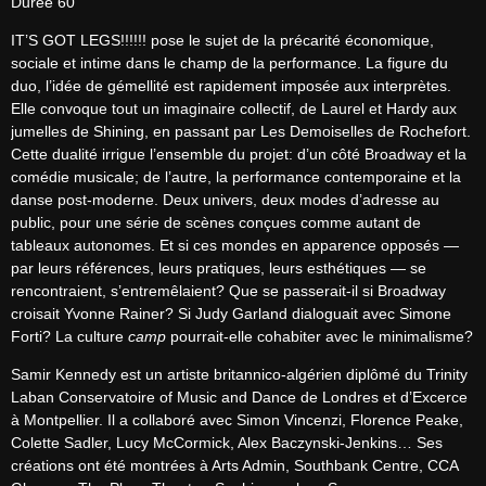
Durée 60'
IT’S GOT LEGS!!!!!! pose le sujet de la précarité économique, 
sociale et intime dans le champ de la performance. La figure du 
duo, l’idée de gémellité est rapidement imposée aux interprètes. 
Elle convoque tout un imaginaire collectif, de Laurel et Hardy aux 
jumelles de Shining, en passant par Les Demoiselles de Rochefort. 
Cette dualité irrigue l’ensemble du projet: d’un côté Broadway et la 
comédie musicale; de l’autre, la performance contemporaine et la 
danse post-moderne. Deux univers, deux modes d’adresse au 
public, pour une série de scènes conçues comme autant de 
tableaux autonomes. Et si ces mondes en apparence opposés — 
par leurs références, leurs pratiques, leurs esthétiques — se 
rencontraient, s’entremêlaient? Que se passerait-il si Broadway 
croisait Yvonne Rainer? Si Judy Garland dialoguait avec Simone 
Forti? La culture 
camp
 pourrait-elle cohabiter avec le minimalisme?
Samir Kennedy est un artiste britannico-algérien diplômé du Trinity 
Laban Conservatoire of Music and Dance de Londres et d’Excerce 
à Montpellier. Il a collaboré avec Simon Vincenzi, Florence Peake, 
Colette Sadler, Lucy McCormick, Alex Baczynski-Jenkins… Ses 
créations ont été montrées à Arts Admin, Southbank Centre, CCA 