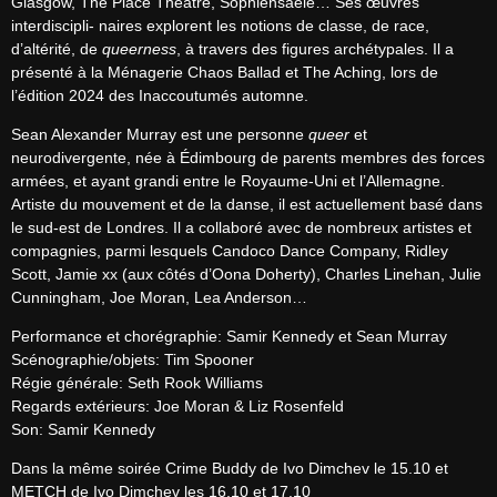
Glasgow, The Place Theatre, Sophiensaele… Ses œuvres 
interdiscipli- naires explorent les notions de classe, de race, 
d’altérité, de 
queerness
, à travers des figures archétypales. Il a 
présenté à la Ménagerie Chaos Ballad et The Aching, lors de 
l’édition 2024 des Inaccoutumés automne.
Sean Alexander Murray est une personne 
queer
 et 
neurodivergente, née à Édimbourg de parents membres des forces 
armées, et ayant grandi entre le Royaume-Uni et l’Allemagne. 
Artiste du mouvement et de la danse, il est actuellement basé dans 
le sud-est de Londres. Il a collaboré avec de nombreux artistes et 
compagnies, parmi lesquels Candoco Dance Company, Ridley 
Scott, Jamie xx (aux côtés d’Oona Doherty), Charles Linehan, Julie 
Cunningham, Joe Moran, Lea Anderson…
Performance et chorégraphie: Samir Kennedy et Sean Murray

Scénographie/objets: Tim Spooner

Régie générale: Seth Rook Williams

Regards extérieurs: Joe Moran & Liz Rosenfeld

Son: Samir Kennedy
Dans la même soirée Crime Buddy de Ivo Dimchev le 15.10 et 
METCH de Ivo Dimchev les 16.10 et 17.10