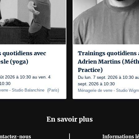
 quotidiens avec
Trainings quotidiens 
sle (yoga)
Adrien Martins (Mét
Practice)
ût 2026 à 10:30 au ven. 4
Du lun. 7 sept. 2026 à 10:30 a
 10:30
sept. 2026 à 10:30
verre
- Studio Balanchine
(
Paris
)
Ménagerie de verre
- Studio Wig
En savoir plus
ntactez-nous
Informations l