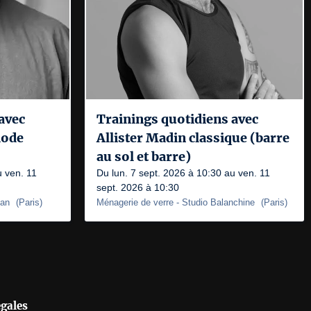
avec
Trainings quotidiens avec
hode
Allister Madin classique (barre
au sol et barre)
u ven. 11
Du lun. 7 sept. 2026 à 10:30 au ven. 11
sept. 2026 à 10:30
man
(
Paris
)
Ménagerie de verre
- Studio Balanchine
(
Paris
)
égales