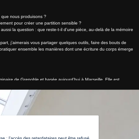
que nous produisons ?

lement pour créer une partition sensible ?

ssi la question : que reste-t-il d’une pièce, au-delà de la mémoire 
t, j’aimerais vous partager quelques outils, faire des bouts de 
, pratiquer ensemble les manières dont une écriture du corps émerge 
inaire de Grenoble et basée aujourd’hui à Marseille. Elle est 
my of Dance) en 2019. En 2021, Oona Doherty lui transmet le solo 
Sati Veyrunes tourne depuis dans le monde entier. Elles continuent 
atographiques et chorégraphiques. Sati Veyrunes collabore en tant 
ui écrit le solo *Bless the sound that saved a witch like me*, 
s est lauréate du Nouveau Grand Tour 2023, programme conçu par 
ement avec Nina Santes pour sa dernière création *Wet Songs* (2025), et 
e la réactivation de matières des chorégraphes Erna Ómarsdóttir et 
e : l’accès des retardataires peut être refusé
6 à La Ménagerie de Verre, qui accompagne le projet en production 