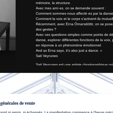
mémoire, la structure.

Avec mes ami·es, on se demande souvent :

Comment sommes-nous affecté·es par la danse 
Comment la voix et le corps s’activent-ils mutuel
Récemment, avec Erna Ómarsdóttir, on se pose au
des gestes ?

Avec ces questions simples comme points de dépar
danse, explorer différentes fonctions de la voix
en réponse à un phénomène émotionnel.

And as Erna says, it’s also just a dance. »

Sati Veyrunes
Sati Veyrunes est une artiste chorégraphique orig
diplômée de SEAD (Salzburg Experimental Acade
*Hope Hunt and the ascension into Lazarus* que 
à

travailler ensemble pour plusieurs projets ciném
que danseuse interprète pour Benjamin Kahn, qui l
sélectionné à Aerowaves en 2024. Sati Veyrune
l’Institut Français en Italie. Elle travaille égal
générales de vente
prépare un nouveau projet, Motor Unit, autour d
 sont ni repris, ni échangés. La manifestation commence à l’heure précis
Adrienn Hód. La première aura lieu en Mars 202