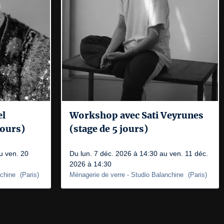
el
Workshop avec Sati Veyrunes
jours)
(stage de 5 jours)
u ven. 20
Du lun. 7 déc. 2026 à 14:30 au ven. 11 déc.
2026 à 14:30
nchine
(
Paris
)
Ménagerie de verre
- Studio Balanchine
(
Paris
)